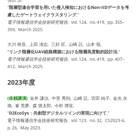
“
階層型連合学習を用いた侵入検知におけるNon-IIDデータを考
慮したゲートウェイクラスタリング
,”
電子情報通信学会技術研究報告
, vol. ⁠124, no. ⁠419, pp. 355–
359, March 2025.
大川 柊音, 上田 清志, 三好 匠, 山崎 託, 山本 嶺,
“
リンク階層化UAV経路構築における階層高度動的設計法
,”
電子情報通信学会技術研究報告
, vol. ⁠124, no. ⁠419, pp. 407–
412, March 2025.
2023年度
(依頼講演)
金井 謙治, 中里 秀則, 山崎 託, 宮田 純子, 金光 永
煥, 峯 荒夢, 森 慎太郎, 今村 博宣,
“
D2EcoSys：共創型デジタルツインの実現に向けて
,”
電子情報通信学会技術研究報告, vol. ⁠123, no. ⁠32, CS2023-6,
p.⁠ ⁠26, May 2023.