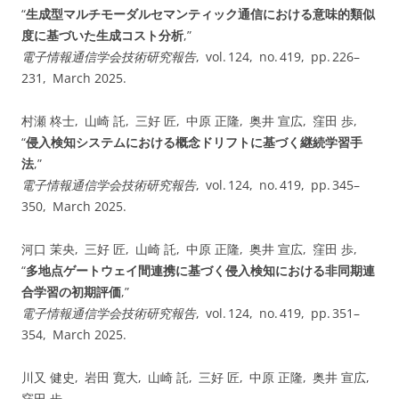
“
生成型マルチモーダルセマンティック通信における意味的類似
度に基づいた生成コスト分析
,”
電子情報通信学会技術研究報告
, vol. ⁠124, no. ⁠419, pp. 226–
231, March 2025.
村瀬 柊士, 山崎 託, 三好 匠, 中原 正隆, 奥井 宣広, 窪田 歩,
“
侵入検知システムにおける概念ドリフトに基づく継続学習手
法
,”
電子情報通信学会技術研究報告
, vol. ⁠124, no. ⁠419, pp. 345–
350, March 2025.
河口 茉央, 三好 匠, 山崎 託, 中原 正隆, 奥井 宣広, 窪田 歩,
“
多地点ゲートウェイ間連携に基づく侵入検知における非同期連
合学習の初期評価
,”
電子情報通信学会技術研究報告
, vol. ⁠124, no. ⁠419, pp. 351–
354, March 2025.
川又 健史, 岩田 寛大, 山崎 託, 三好 匠, 中原 正隆, 奥井 宣広,
窪田 歩,