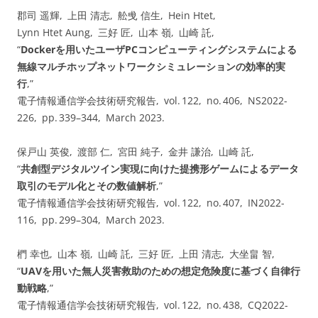
郡司 遥輝, 上田 清志, 舩曵 信生, Hein Htet,
Lynn Htet Aung, 三好 匠, 山本 嶺, 山崎 託,
“
Dockerを用いたユーザPCコンピューティングシステムによる
無線マルチホップネットワークシミュレーションの効率的実
行
,”
電子情報通信学会技術研究報告, vol. ⁠122, no. ⁠406, NS2022-
226, pp.⁠ ⁠339⁠–⁠344, March 2023.
保戸山 英俊, 渡部 仁, 宮田 純子, 金井 謙治, 山崎 託,
“
共創型デジタルツイン実現に向けた提携形ゲームによるデータ
取引のモデル化とその数値解析
,”
電子情報通信学会技術研究報告, vol. ⁠122, no. ⁠407, IN2022-
116, pp.⁠ ⁠299⁠–⁠304, March 2023.
椚 幸也, 山本 嶺, 山崎 託, 三好 匠, 上田 清志, 大坐畠 智,
“
UAVを用いた無人災害救助のための想定危険度に基づく自律行
動戦略
,”
電子情報通信学会技術研究報告, vol. ⁠122, no. ⁠438, CQ2022-