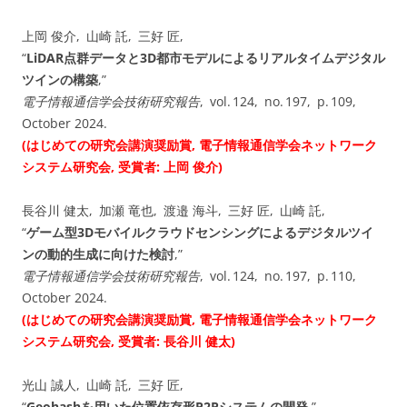
上岡 俊介, 山崎 託, 三好 匠,
“
LiDAR点群データと3D都市モデルによるリアルタイムデジタル
ツインの構築
,”
電子情報通信学会技術研究報告
, vol. ⁠124, no. ⁠197, p. 109,
October 2024.
(はじめての研究会講演奨励賞, 電子情報通信学会ネットワーク
システム研究会, 受賞者: 上岡 俊介)
長谷川 健太, 加瀬 竜也, 渡邉 海斗, 三好 匠, 山崎 託,
“
ゲーム型3Dモバイルクラウドセンシングによるデジタルツイ
ンの動的生成に向けた検討
,”
電子情報通信学会技術研究報告
, vol. ⁠124, no. ⁠197, p. 110,
October 2024.
(はじめての研究会講演奨励賞, 電子情報通信学会ネットワーク
システム研究会, 受賞者: 長谷川 健太)
光山 誠人, 山崎 託, 三好 匠,
“
Geohashを用いた位置依存形P2Pシステムの開発
,”