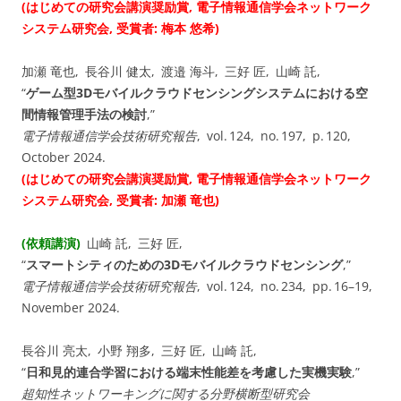
(はじめての研究会講演奨励賞, 電子情報通信学会ネットワーク
システム研究会, 受賞者: 梅本 悠希)
加瀬 竜也, 長谷川 健太, 渡邉 海斗, 三好 匠, 山崎 託,
“
ゲーム型3Dモバイルクラウドセンシングシステムにおける空
間情報管理手法の検討
,”
電子情報通信学会技術研究報告
, vol. ⁠124, no. ⁠197, p. 120,
October 2024.
(はじめての研究会講演奨励賞, 電子情報通信学会ネットワーク
システム研究会, 受賞者: 加瀬 竜也)
(依頼講演)
山崎 託, 三好 匠,
“
スマートシティのための3Dモバイルクラウドセンシング
,”
電子情報通信学会技術研究報告
, vol. ⁠124, no. ⁠234, pp. 16–19,
November 2024.
長谷川 亮太, 小野 翔多, 三好 匠, 山崎 託,
“
日和見的連合学習における端末性能差を考慮した実機実験
,”
超知性ネットワーキングに関する分野横断型研究会