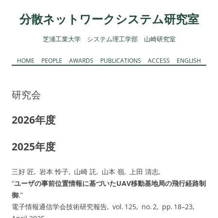
コ
ン
分散ネットワークシステム研究室
テ
ン
ツ
へ
芝浦工業大学 システム理工学部 山崎研究室
ス
キ
ッ
コ
HOME
PEOPLE
AWARDS
PUBLICATIONS
ACCESS
ENGLISH
プ
ン
テ
ン
ツ
研究会
へ
ス
キ
ッ
2026年度
プ
2025年度
三好 匠, 岩本 怜子, 山崎 託, 山本 嶺, 上田 清志,
“
ユーザの事前位置情報に基づいたUAV移動基地局の飛行経路制
御
,”
電子情報通信学会技術研究報告, vol. 125, no. 2, pp. 18–23,