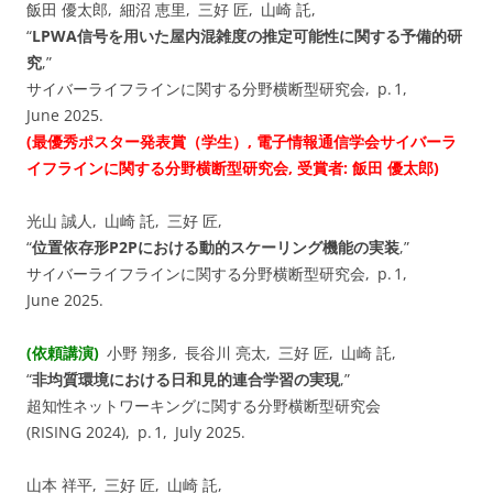
飯田 優太郎, 細沼 恵里, 三好 匠, 山崎 託,
“
LPWA信号を用いた屋内混雑度の推定可能性に関する予備的研
究
,”
サイバーライフラインに関する分野横断型研究会, p. 1,
June 2025.
(最優秀ポスター発表賞（学生）, 電子情報通信学会サイバーラ
イフラインに関する分野横断型研究会, 受賞者: 飯田 優太郎)
光山 誠人, 山崎 託, 三好 匠,
“
位置依存形P2Pにおける動的スケーリング機能の実装
,”
サイバーライフラインに関する分野横断型研究会, p. 1,
June 2025.
(依頼講演)
小野 翔多, 長谷川 亮太, 三好 匠, 山崎 託,
“
非均質環境における日和見的連合学習の実現
,”
超知性ネットワーキングに関する分野横断型研究会
(RISING 2024), p. 1, July 2025.
山本 祥平, 三好 匠, 山崎 託,