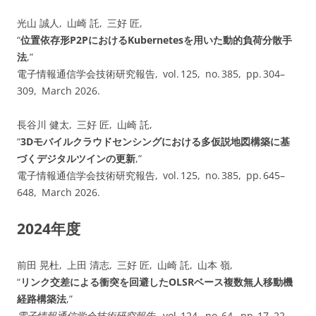
光山 誠人, 山崎 託, 三好 匠,
“
位置依存形P2PにおけるKubernetesを用いた動的負荷分散手
法
,”
電子情報通信学会技術研究報告, vol. 125, no. 385, pp. 304–
309, March 2026.
長谷川 健太, 三好 匠, 山崎 託,
“
3Dモバイルクラウドセンシングにおける多仮説地図構築に基
づくデジタルツインの更新
,”
電子情報通信学会技術研究報告, vol. 125, no. 385, pp. 645–
648, March 2026.
2024年度
前田 晃杜, 上田 清志, 三好 匠, 山崎 託, 山本 嶺,
“
リンク交差による衝突を回避したOLSRベース複数無人移動機
経路構築法
,”
電子情報通信学会技術研究報告
, vol. ⁠124, no. ⁠64, pp. 17–22,