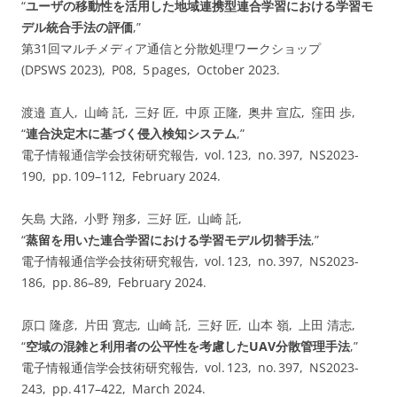
“
ユーザの移動性を活用した地域連携型連合学習における学習モ
デル統合手法の評価
,”
第31回マルチメディア通信と分散処理ワークショップ
(DPSWS 2023), P08, 5 pages, October 2023.
渡邉 直人, 山崎 託, 三好 匠, 中原 正隆, 奥井 宣広, 窪田 歩,
“
連合決定木に基づく侵入検知システム
,”
電子情報通信学会技術研究報告, vol. ⁠123, no. ⁠397, NS2023-
190, pp.⁠ ⁠109⁠–⁠112, February 2024.
矢島 大路, 小野 翔多, 三好 匠, 山崎 託,
“
蒸留を用いた連合学習における学習モデル切替手法
,”
電子情報通信学会技術研究報告, vol. ⁠123, no. ⁠397, NS2023-
186, pp.⁠ ⁠86⁠–⁠89, February 2024.
原口 隆彦, 片田 寛志, 山崎 託, 三好 匠, 山本 嶺, 上田 清志,
“
空域の混雑と利用者の公平性を考慮したUAV分散管理手法
,”
電子情報通信学会技術研究報告, vol. ⁠123, no. ⁠397, NS2023-
243, pp.⁠ ⁠417⁠–⁠422, March 2024.