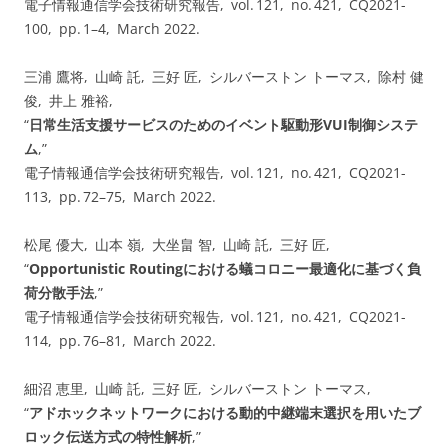
電子情報通信学会技術研究報告, vol. ⁠121, no. ⁠421, CQ2021-
100, pp.⁠ ⁠1⁠–⁠4, March 2022.
三浦 鷹将, 山崎 託, 三好 匠, シルバーストン トーマス, 除村 健
俊, 井上 雅裕,
“
日常生活支援サービスのためのイベント駆動形VUI制御システ
ム
,”
電子情報通信学会技術研究報告, vol. ⁠121, no. ⁠421, CQ2021-
113, pp.⁠ ⁠72⁠–⁠75, March 2022.
松尾 優大, 山本 嶺, 大坐畠 智, 山崎 託, 三好 匠,
“
Opportunistic Routingにおける蟻コロニー最適化に基づく負
荷分散手法
,”
電子情報通信学会技術研究報告, vol. ⁠121, no. ⁠421, CQ2021-
114, pp.⁠ ⁠76⁠–⁠81, March 2022.
細沼 恵里, 山崎 託, 三好 匠, シルバーストン トーマス,
“
アドホックネットワークにおける動的中継端末選択を用いたブ
ロック伝送方式の特性解析
,”