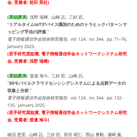
会, 受賞者: 前田 晃杜)
(奨励講演)
浅野 瑞稀, 山崎 託, 三好 匠,
“
リアルタイムIoTデバイス識別のためのトラヒックパターンマ
ッピング手法の評価
,”
電子情報通信学会技術研究報告
, vol. ⁠124, no. ⁠344, pp. 71–76,
January 2025.
(若手研究奨励賞, 電子情報通信学会ネットワークシステム研究
会, 受賞者: 浅野 瑞稀)
(奨励講演)
渡邉 海斗, 三好 匠, 山崎 託,
“
3Dモバイルクラウドセンシングシステムによる点群データの
収集と分析
,”
電子情報通信学会技術研究報告
, vol. ⁠124, no. ⁠344, pp. 132–
135, January 2025.
(若手研究奨励賞, 電子情報通信学会ネットワークシステム研究
会, 受賞者: 渡邉 海斗)
細沼 恵里, 山崎 託, 三好 匠, 田谷 昭仁, 西山 勇毅, 瀬崎 薫,