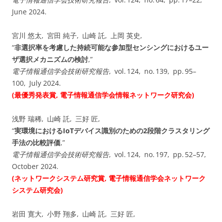
June 2024.
宮川 悠太, 宮田 純子, 山崎 託, 上岡 英史,
“
非選択率を考慮した持続可能な参加型センシングにおけるユー
ザ選択メカニズムの検討
,”
電子情報通信学会技術研究報告
, vol. ⁠124, no. ⁠139, pp. 95–
100, July 2024.
(最優秀発表賞, 電子情報通信学会情報ネットワーク研究会)
浅野 瑞稀, 山崎 託, 三好 匠,
“
実環境におけるIoTデバイス識別のための2段階クラスタリング
手法の比較評価
,”
電子情報通信学会技術研究報告
, vol. ⁠124, no. ⁠197, pp. 52–57,
October 2024.
(ネットワークシステム研究賞, 電子情報通信学会ネットワーク
システム研究会)
岩田 寛大, 小野 翔多, 山崎 託, 三好 匠,