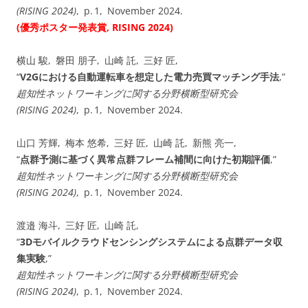
(RISING 2024)
, p. 1, November 2024.
(優秀ポスター発表賞, RISING 2024)
横山 駿, 磐田 朋子, 山崎 託, 三好 匠,
“
V2Gにおける自動運転車を想定した電力売買マッチング手法
,”
超知性ネットワーキングに関する分野横断型研究会
(RISING 2024)
, p. 1, November 2024.
山口 芳輝, 梅本 悠希, 三好 匠, 山崎 託, 新熊 亮一,
“
点群予測に基づく異常点群フレーム補間に向けた初期評価
,”
超知性ネットワーキングに関する分野横断型研究会
(RISING 2024)
, p. 1, November 2024.
渡邉 海斗, 三好 匠, 山崎 託,
“
3Dモバイルクラウドセンシングシステムによる点群データ収
集実験
,”
超知性ネットワーキングに関する分野横断型研究会
(RISING 2024)
, p. 1, November 2024.