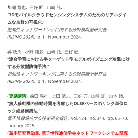
加瀬 竜也, 三好 匠, 山崎 託,
“
3Dモバイルクラウドセンシングシステムのためのリアルタイ
ムな点群の可視化
,”
超知性ネットワーキングに関する分野横断型研究会
(RISING 2024)
, p. 1, November 2024.
呉 牧周, 小野 翔多, 山崎 託, 三好 匠,
“
連合学習における半ターゲット型モデルポイズニング攻撃に対
する分散型防御手法
,”
超知性ネットワーキングに関する分野横断型研究会
(RISING 2024)
, p. 1, November 2024.
(奨励講演)
前田 晃杜, 上田 清志, 三好 匠, 山崎 託, 山本 嶺,
“
無人移動機の移動時間を考慮したOLSRベースのリンク単位ロ
ック経路構築法
,”
電子情報通信学会技術研究報告
, vol. ⁠124, no. ⁠344, pp. 65–70,
January 2025.
(若手研究奨励賞, 電子情報通信学会ネットワークシステム研究