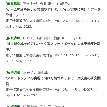
(依頼講演)
宮田 純子, 金井 謙治, 山崎 託,
“
ゲーム理論を用いた共創型デジタルツイン実現に向けたデータ
取引モデル
,”
電子情報通信学会技術研究報告, vol. ⁠123, no. ⁠32, CS2023-11,
p.⁠ ⁠31, May 2023.
(依頼講演)
山崎 託, 宮田 純子, 新熊 亮一, 三好 匠,
“
都市低空域を想定した自立型スマートポールによる実機実験環
境
,”
電子情報通信学会技術研究報告, vol. ⁠123, no. ⁠32, CS2023-12,
p.⁠ ⁠32, May 2023.
(招待講演)
三好 匠, 山崎 託,
“
スマートシティの実現に向けた情報ネットワーク技術の研究開
発
,”
電子情報通信学会技術研究報告, vol. ⁠123, no. ⁠51, IN2023-14,
pp.⁠ ⁠61⁠–⁠61, May 2023.
(依頼講演)
浅野 瑞稀, 三好 匠, 山崎 託,