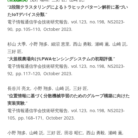
“
2段階クラスタリングによるトラヒックパターン解析に基づい
たIoTデバイス分類
,”
電子情報通信学会技術研究報告, vol. ⁠123, no. ⁠198, NS2023-
90, pp.⁠ ⁠105⁠–⁠110, October 2023.
杉山 大季, 小野 翔多, 細沼 恵里, 西山 勇毅, 瀬崎 薫, 山崎 託,
三好 匠,
“
大規模農場向けLPWAセンシングシステムの初期評価
,”
電子情報通信学会技術研究報告, vol. ⁠123, no. ⁠198, NS2023-
92, pp.⁠ ⁠117⁠–⁠120, October 2023.
長谷川 亮太, 小野 翔多, 山崎 託, 三好 匠,
“
位置情報に基づく分散機械学習のためのグループ構築に向けた
実装実験
,”
電子情報通信学会技術研究報告, vol. ⁠123, no. ⁠198, NS2023-
105, pp.⁠ ⁠168⁠–⁠171, October 2023.
小野 翔多, 山崎 託, 三好 匠, 田谷 昭仁, 西山 勇毅, 瀬崎 薫,