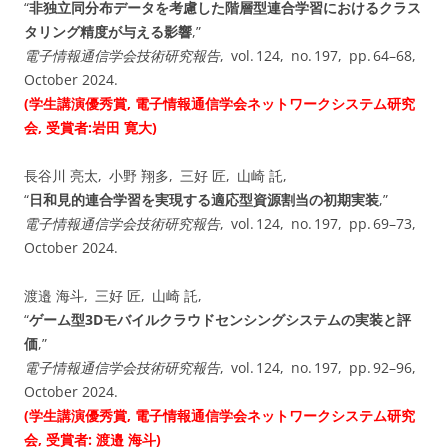
“
非独立同分布データを考慮した階層型連合学習におけるクラス
タリング精度が与える影響
,”
電子情報通信学会技術研究報告
, vol. ⁠124, no. ⁠197, pp. 64–68,
October 2024.
(学生講演優秀賞, 電子情報通信学会ネットワークシステム研究
会, 受賞者:岩田 寛大)
長谷川 亮太, 小野 翔多, 三好 匠, 山崎 託,
“
日和見的連合学習を実現する適応型資源割当の初期実装
,”
電子情報通信学会技術研究報告
, vol. ⁠124, no. ⁠197, pp. 69–73,
October 2024.
渡邉 海斗, 三好 匠, 山崎 託,
“
ゲーム型3Dモバイルクラウドセンシングシステムの実装と評
価
,”
電子情報通信学会技術研究報告
, vol. ⁠124, no. ⁠197, pp. 92–96,
October 2024.
(学生講演優秀賞, 電子情報通信学会ネットワークシステム研究
会, 受賞者: 渡邉 海斗)