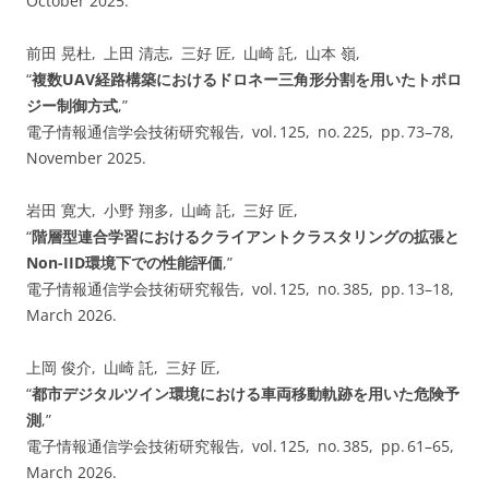
October 2025.
前田 晃杜, 上田 清志, 三好 匠, 山崎 託, 山本 嶺,
“
複数UAV経路構築におけるドロネー三角形分割を用いたトポロ
ジー制御方式
,”
電子情報通信学会技術研究報告, vol. 125, no. 225, pp. 73–78,
November 2025.
岩田 寛大, 小野 翔多, 山崎 託, 三好 匠,
“
階層型連合学習におけるクライアントクラスタリングの拡張と
Non-IID環境下での性能評価
,”
電子情報通信学会技術研究報告, vol. 125, no. 385, pp. 13–18,
March 2026.
上岡 俊介, 山崎 託, 三好 匠,
“
都市デジタルツイン環境における車両移動軌跡を用いた危険予
測
,”
電子情報通信学会技術研究報告, vol. 125, no. 385, pp. 61–65,
March 2026.