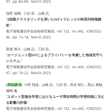
97, pp.⁠ ⁠84⁠–⁠89, March 2023.
浅野 瑞稀, 三好 匠, 山崎 託,
“
2段階クラスタリングを用いたIoTトラヒックの時系列特徴解
析
,”
電子情報通信学会技術研究報告, vol. ⁠122, no. ⁠442, ICM2022-
46, pp.⁠ ⁠13⁠–⁠18, March 2023.
渡邉 海斗, 山崎 託, 三好 匠,
“
エージェント型IoTによるプライバシーを考慮した地域見守り
システム
,”
電子情報通信学会技術研究報告, vol. ⁠122, no. ⁠442, ICM2022-
47, pp.⁠ ⁠19⁠–⁠22, March 2023.
(奨励講演)
小野 翔多, 山崎 託, 三好 匠, 田谷 昭仁, 西山 勇毅,
瀬崎 薫,
“
スポット型連合学習におけるユーザ滞在時間が学習性能に与え
る影響の評価
,”
電子情報通信学会技術研究報告, vol. ⁠122, no. ⁠442, ICM2022-