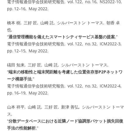
電子情報通信学会技術研究報告, vol. ⁠122, no. ⁠16, NS2022-10,
pp.⁠ ⁠12⁠–⁠16, May 2022.
橋本 樹, 三好 匠, 山崎 託, シルバーストン トーマス, 朝香 卓
也,
“
通信管理機能を備えたスマートシティサービス基盤の提案
,”
電子情報通信学会技術研究報告, vol. ⁠122, no. ⁠32, ICM2022-3,
pp.⁠ ⁠12⁠–⁠15, May 2022.
礒田 知来, 三好 匠, 山崎 託, シルバーストン トーマス,
“
端末の移動性と端末間距離を考慮した位置依存形P2Pネットワ
ーク構築手法
,”
電子情報通信学会技術研究報告, vol. ⁠122, no. ⁠32, ICM2022-4,
pp.⁠ ⁠16⁠–⁠19, May 2022.
山本 祥平, 山崎 託, 三好 匠, 新津 善弘, シルバーストン トーマ
ス,
“
分散データベースにおける近隣ノード協調形パケット損失回復
手法の性能解析
,”