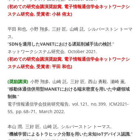
(初めての研究会講演奨励賞, 電子情報通信学会ネットワークシ
ステム研究会, 受賞者: 小林 侑太)
平田 和也, 小野 翔多, 三好 匠, 山崎 託, シルバーストン トーマ
ス,
“
SDNを適用したVANETにおける遅延削減手法の検討
,”
ネットワークシステム研究会, October 2021.
(初めての研究会講演奨励賞, 電子情報通信学会ネットワークシ
ステム研究会, 受賞者: 平田 和也)
(奨励講演)
小野 翔多, 山崎 託, 三好 匠, 西山 勇毅, 瀬崎 薫,
“
移動体通信併用型MANETにおける端末密度を用いた中継領域
制御
,”
電子情報通信学会技術研究報告, vol. ⁠121, no. ⁠399, ICM2021-
55, pp.⁠ ⁠68⁠–⁠71, March 2022.
本山 潤, 三好 匠, 山崎 託, シルバーストン トーマス,
“
機械学習によるトラヒック分類を用いた未知IoTデバイス認識
,”