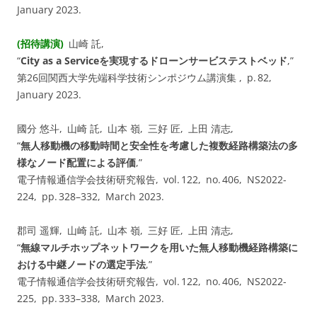
January 2023.
(招待講演)
山崎 託,
“
City as a Serviceを実現するドローンサービステストベッド
,”
第26回関西大学先端科学技術シンポジウム講演集 , p.⁠ ⁠82,
January 2023.
國分 悠斗, 山崎 託, 山本 嶺, 三好 匠, 上田 清志,
“
無人移動機の移動時間と安全性を考慮した複数経路構築法の多
様なノード配置による評価
,”
電子情報通信学会技術研究報告, vol. ⁠122, no. ⁠406, NS2022-
224, pp.⁠ ⁠328⁠–⁠332, March 2023.
郡司 遥輝, 山崎 託, 山本 嶺, 三好 匠, 上田 清志,
“
無線マルチホップネットワークを用いた無人移動機経路構築に
おける中継ノードの選定手法
,”
電子情報通信学会技術研究報告, vol. ⁠122, no. ⁠406, NS2022-
225, pp.⁠ ⁠333⁠–⁠338, March 2023.