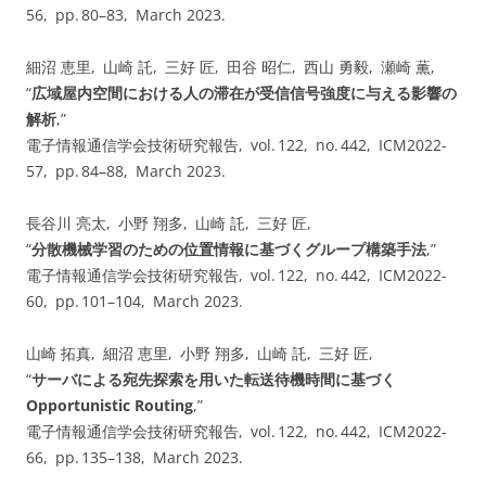
56, pp.⁠ ⁠80⁠–⁠83, March 2023.
細沼 恵里, 山崎 託, 三好 匠, 田谷 昭仁, 西山 勇毅, 瀬崎 薫,
“
広域屋内空間における人の滞在が受信信号強度に与える影響の
解析
,”
電子情報通信学会技術研究報告, vol. ⁠122, no. ⁠442, ICM2022-
57, pp.⁠ ⁠84⁠–⁠88, March 2023.
長谷川 亮太, 小野 翔多, 山崎 託, 三好 匠,
“
分散機械学習のための位置情報に基づくグループ構築手法
,”
電子情報通信学会技術研究報告, vol. ⁠122, no. ⁠442, ICM2022-
60, pp.⁠ ⁠101⁠–⁠104, March 2023.
山崎 拓真, 細沼 恵里, 小野 翔多, 山崎 託, 三好 匠,
“
サーバによる宛先探索を用いた転送待機時間に基づく
Opportunistic Routing
,”
電子情報通信学会技術研究報告, vol. ⁠122, no. ⁠442, ICM2022-
66, pp.⁠ ⁠135⁠–⁠138, March 2023.