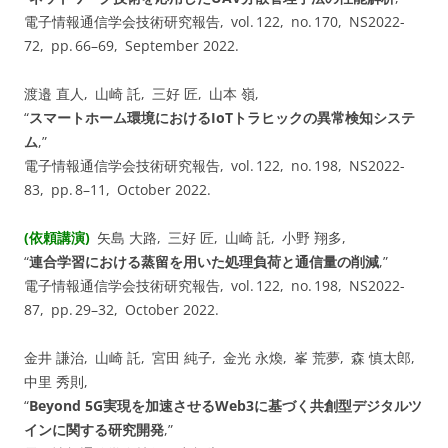
電子情報通信学会技術研究報告, vol. ⁠122, no. ⁠170, NS2022-
72, pp.⁠ ⁠66⁠–⁠69, September 2022.
渡邉 直人, 山崎 託, 三好 匠, 山本 嶺,
“
スマートホーム環境におけるIoTトラヒックの異常検知システ
ム
,”
電子情報通信学会技術研究報告, vol. ⁠122, no. ⁠198, NS2022-
83, pp.⁠ ⁠8⁠–⁠11, October 2022.
(依頼講演)
矢島 大路, 三好 匠, 山崎 託, 小野 翔多,
“
連合学習における蒸留を用いた処理負荷と通信量の削減
,”
電子情報通信学会技術研究報告, vol. ⁠122, no. ⁠198, NS2022-
87, pp.⁠ ⁠29⁠–⁠32, October 2022.
金井 謙治, 山崎 託, 宮田 純子, 金光 永煥, 峯 荒夢, 森 慎太郎,
中里 秀則,
“
Beyond 5G実現を加速させるWeb3に基づく共創型デジタルツ
インに関する研究開発
,”