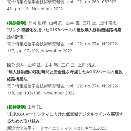
電子情報通信学会技術研究報告, vol. ⁠122, no. ⁠269, CS2022-
48, pp.⁠ ⁠1⁠–⁠6, November 2022.
(奨励講演)
郡司 遥輝, 山崎 託, 山本 嶺, 三好 匠, 上田 清志,
“
リンク階層化を用いたOLSRベースの複数無人移動機経路構築
法の評価
,”
電子情報通信学会技術研究報告, vol. ⁠122, no. ⁠274, NS2022-
117, pp.⁠ ⁠97⁠–⁠102, November 2022.
國分 悠斗, 山崎 託, 山本 嶺, 三好 匠, 上田 清志,
“
無人移動機の移動時間と安全性を考慮したAODVベースの複数
経路構築法
,”
電子情報通信学会技術研究報告, vol. ⁠122, no. ⁠274, NS2022-
118, pp.⁠ ⁠103⁠–⁠108, November 2022.
(招待講演)
山崎 託,
“
未来のスマートシティに向けた低空域デジタルツインを実現す
るための取り組み
,”
新潟大学若手データサイエンティストコロキウム2023,